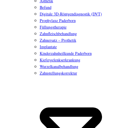
Ästhetik
Befund
Digitale 3D-Röntgendiagnostik (DVT)
Prophylaxe Paderborn
Füllungstherapie
Zahnfleischbehandlung
Zahnersatz – Prothetik
Implantate
Kinderzahnheilkunde Paderborn
Kiefergelenkserkrankung
Wurzelkanalbehandlung
Zahnstellungskorrektur