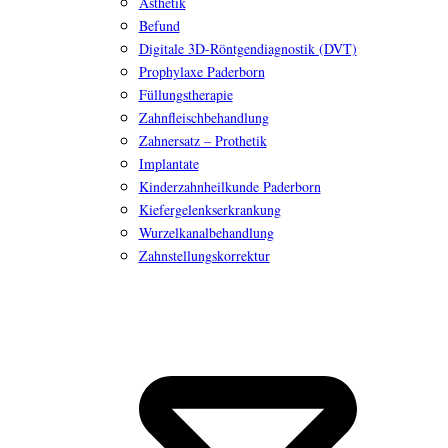
Ästhetik
Befund
Digitale 3D-Röntgendiagnostik (DVT)
Prophylaxe Paderborn
Füllungstherapie
Zahnfleischbehandlung
Zahnersatz – Prothetik
Implantate
Kinderzahnheilkunde Paderborn
Kiefergelenkserkrankung
Wurzelkanalbehandlung
Zahnstellungskorrektur