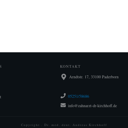
S
KONTAKT
Arndtstr. 17, 33100 Paderborn
05251/58686
t
info@zahnarzt-dr-kirchhoff.de
Copyright .
Dr. med. dent. Andreas Kirchhoff