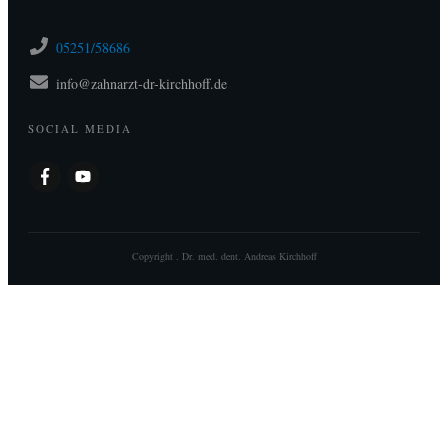
05251/58686
info@zahnarzt-dr-kirchhoff.de
SOCIAL MEDIA
Copyright .
Dr. med. dent. Andreas Kirchhoff