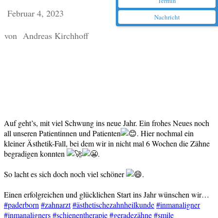
Termin
Februar 4, 2023
Nachricht
von
Andreas Kirchhoff
Auf geht’s, mit viel Schwung ins neue Jahr. Ein frohes Neues noch
all unseren Patientinnen und Patienten
. H
ier nochmal ein
kleiner Ästhetik-Fall, bei dem wir in nicht mal 6 Wochen die Zähne
begradigen konnten
.
So lacht es sich doch noch viel schöner
.
Einen erfolgreichen und glücklichen Start ins Jahr wünschen wir…
#paderborn
#zahnarzt
#ästhetischezahnheilkunde
#inmanaligner
#inmanaligners
#schienentherapie
#geradezähne
#smile