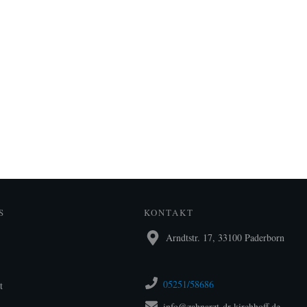
S
KONTAKT
Arndtstr. 17, 33100 Paderborn
05251/58686
t
info@zahnarzt-dr-kirchhoff.de