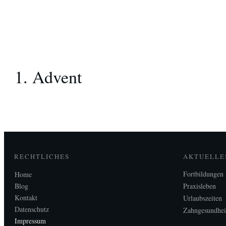
1. Advent
RECHTLICHES
AKTUELLE
Fortbildungen
Home
Blog
Praxisleben
Kontakt
Urlaubszeiten
Datenschutz
Zahngesundhei
Impressum