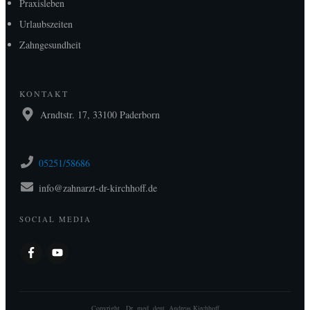
Praxisleben
Urlaubszeiten
Zahngesundheit
KONTAKT
Arndtstr. 17, 33100 Paderborn
05251/58686
info@zahnarzt-dr-kirchhoff.de
SOCIAL MEDIA
Copyright .
Dr. med. dent. Andreas Kirchhoff