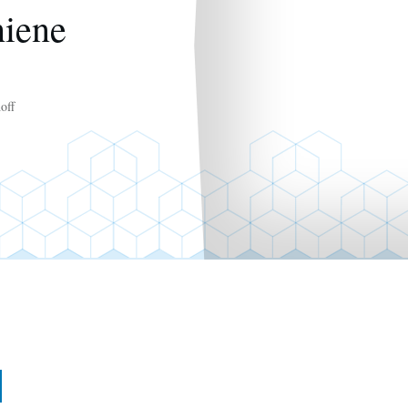
hiene
off