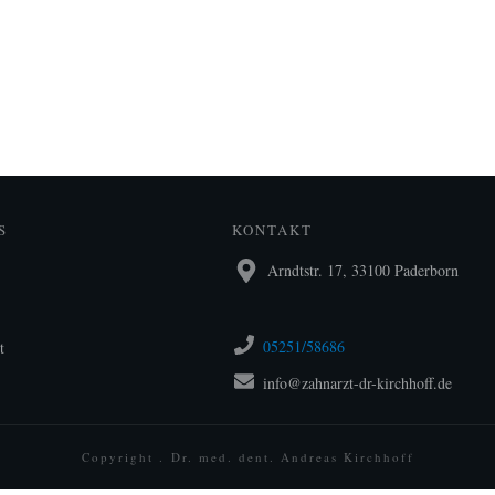
S
KONTAKT
Arndtstr. 17, 33100 Paderborn
05251/58686
t
info@zahnarzt-dr-kirchhoff.de
Copyright .
Dr. med. dent. Andreas Kirchhoff