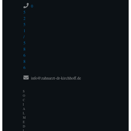
0
5
2
5
1
/
5
8
6
8
6
info@zahnarzt-dr-kirchhoff.de
S
O
C
I
A
L
M
E
D
I