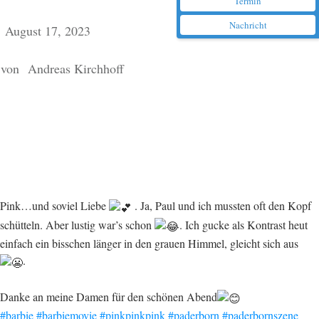
Termin
Nachricht
August 17, 2023
von
Andreas Kirchhoff
Pink…und soviel Liebe
. Ja, Paul und ich mussten oft den Kopf
schütteln. Aber lustig war’s schon
. I
ch gucke als Kontrast heut
einfach ein bisschen länger in den grauen Himmel, gleicht sich aus
.
Danke an meine Damen für den schönen Abend
#barbie
#barbiemovie
#pinkpinkpink
#paderborn
#paderbornszene