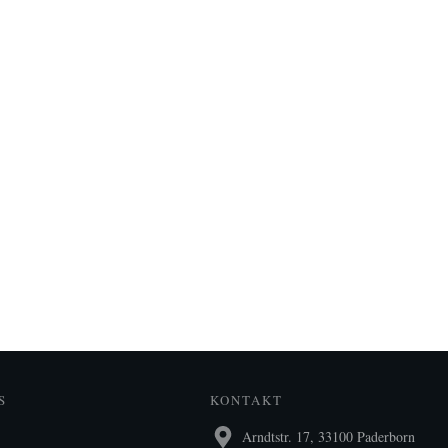
S
KONTAKT
Arndtstr. 17, 33100 Paderborn