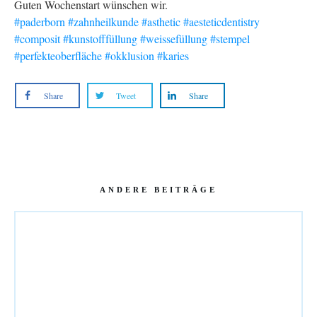
Guten Wochenstart wünschen wir.
#paderborn
#zahnheilkunde
#asthetic
#aesteticdentistry
#composit
#kunstofffüllung
#weissefüllung
#stempel
#perfekteoberfläche
#okklusion
#karies
Share
Tweet
Share
ANDERE BEITRÄGE