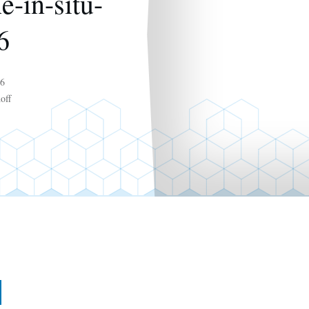
-in-situ-
6
16
off