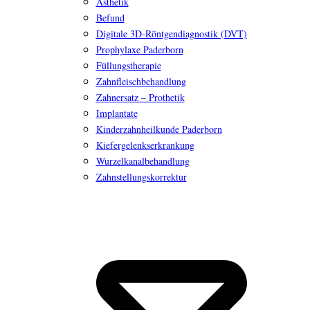
Ästhetik
Befund
Digitale 3D-Röntgendiagnostik (DVT)
Prophylaxe Paderborn
Füllungstherapie
Zahnfleischbehandlung
Zahnersatz – Prothetik
Implantate
Kinderzahnheilkunde Paderborn
Kiefergelenkserkrankung
Wurzelkanalbehandlung
Zahnstellungskorrektur